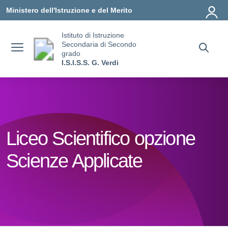
Vai ai contenuti
Vai al menu di navigazione
Vai al footer
Ministero dell'Istruzione e del Merito
Istituto di Istruzione
Secondaria di Secondo
grado
I.S.I.S.S. G. Verdi
Liceo Scientifico opzione
Scienze Applicate