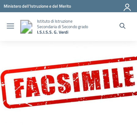
Vai ai contenuti
Vai al menu di navigazione
Vai al footer
Ministero dell'Istruzione e del Merito
Istituto di Istruzione
Secondaria di Secondo grado
I.S.I.S.S. G. Verdi