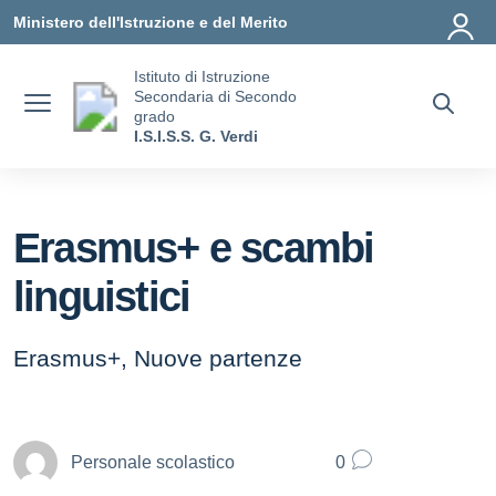
Vai ai contenuti
Vai al menu di navigazione
Vai al footer
Ministero dell'Istruzione e del Merito
Istituto di Istruzione
Secondaria di Secondo
grado
I.S.I.S.S. G. Verdi
Erasmus+ e scambi
linguistici
Erasmus+, Nuove partenze
Personale scolastico
0