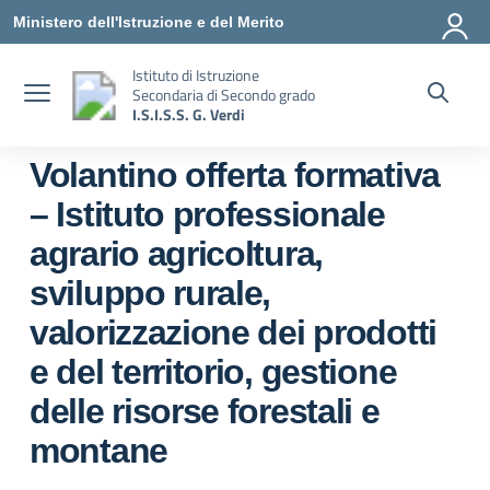
Vai ai contenuti
Vai al menu di navigazione
Vai al footer
Ministero dell'Istruzione e del Merito
Istituto di Istruzione
Secondaria di Secondo grado
I.S.I.S.S. G. Verdi
Volantino offerta formativa
– Istituto professionale
agrario agricoltura,
sviluppo rurale,
valorizzazione dei prodotti
e del territorio, gestione
delle risorse forestali e
montane