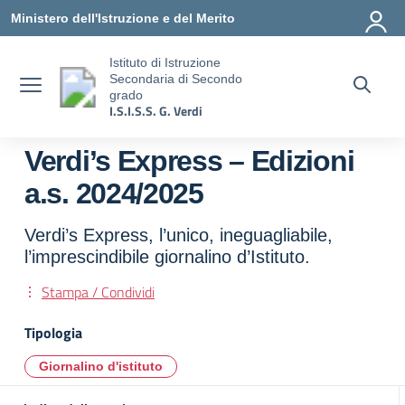
Vai ai contenuti
Vai al menu di navigazione
Vai al footer
Ministero dell'Istruzione e del Merito
Istituto di Istruzione
Secondaria di Secondo
grado
I.S.I.S.S. G. Verdi
Verdi’s Express – Edizioni
a.s. 2024/2025
Verdi’s Express, l’unico, ineguagliabile,
l’imprescindibile giornalino d’Istituto.
Stampa / Condividi
Tipologia
Giornalino d'istituto