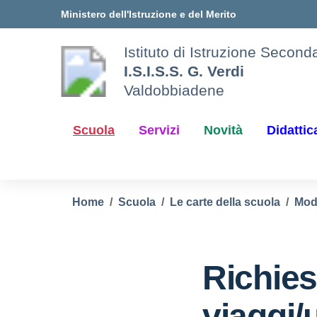
Vai ai contenuti
Vai al menu di navigazione
Vai al footer
Ministero dell'Istruzione e del Merito
Istituto di Istruzione Secon
I.S.I.S.S. G. Verdi
Valdobbiadene
Scuola
Servizi
Novità
Didattic
Home
Scuola
Le carte della scuola
Modu
Richies
viaggi/