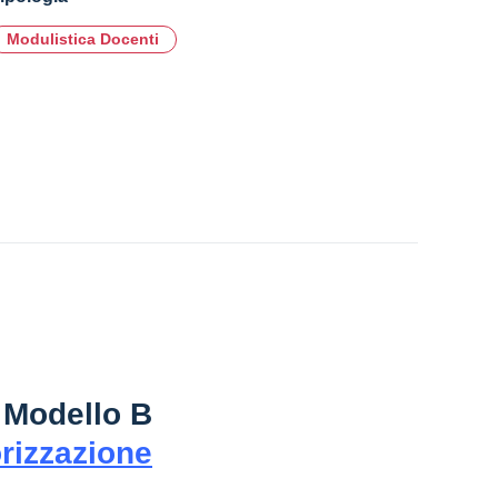
Modulistica Docenti
l
Modello B
orizzazione