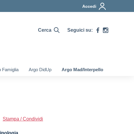
Accedi
Cerca
Seguici su:
 Famiglia
Argo DidUp
Argo Mad/Interpello
Stampa / Condividi
ipologia