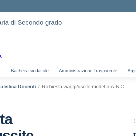
daria di Secondo grado
a
Bacheca sindacale
Amministrazione Trasparente
Argo
listica Docenti
Richiesta viaggi/uscite-modello-A-B-C
ta
uscite-
T