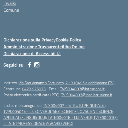
Invalsi
Comune
Dichiarazione sulla Privacy
Cookie Policy
Amministrazione Trasparente
Albo Online
Dichiarazione di Accessibilità
Seguici su:
Indirizzo:
Via San Venanzio Fortunato, 21 31049 Valdobbiadene (TV)
Centralino:
0423 975973
Email:
TVIS004007@istruzione.it
Posta elettronica certificata (PEC):
TVIS004007@pec.istruzione.it
Codice meccanografico:
TVIS004007 - ISTITUTO PRINCIPALE ;
TVPC00401E - LICEO VERDI (SEZ. SCIENTIFICO./SCIENT. SCIENZE
APPLICATE/LINGUISTICO); TVTN00401B - I.T.T. VERDI; TVTF00401Q -
I.T.I.S. E PROFESSIONALE AGRARIO VERDI