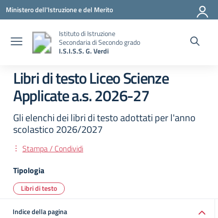
Vai ai contenuti
Vai al menu di navigazione
Vai al footer
Ministero dell'Istruzione e del Merito
Istituto di Istruzione
Secondaria di Secondo grado
I.S.I.S.S. G. Verdi
Libri di testo Liceo Scienze
Applicate a.s. 2026-27
Gli elenchi dei libri di testo adottati per l'anno
scolastico 2026/2027
Stampa / Condividi
Tipologia
Libri di testo
Indice della pagina