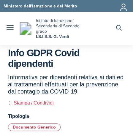
Vai ai contenuti
Vai al menu di navigazione
Vai al footer
Ministero dell'Istruzione e del Merito
Istituto di Istruzione
Secondaria di Secondo
grado
I.S.I.S.S. G. Verdi
Info GDPR Covid
dipendenti
Informativa per dipendenti relativa ai dati ed
ai trattamenti effettuati per la prevenzione
dal contagio da COVID-19.
Stampa / Condividi
Tipologia
Documento Generico