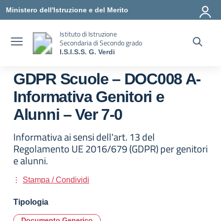
Vai ai contenuti
Vai al menu di navigazione
Vai al footer
Ministero dell'Istruzione e del Merito
Istituto di Istruzione
Secondaria di Secondo grado
I.S.I.S.S. G. Verdi
GDPR Scuole – DOC008 A-
Informativa Genitori e
Alunni – Ver 7-0
Informativa ai sensi dell'art. 13 del
Regolamento UE 2016/679 (GDPR) per genitori
e alunni.
Stampa / Condividi
Tipologia
Documento Generico