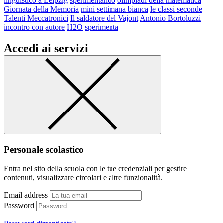
linguistico a Leipzig
sperimentando
olimpiadi della matematica
Giornata della Memoria
mini settimana bianca
le classi seconde
Talenti Meccatronici
Il saldatore del Vajont
Antonio Bortoluzzi
incontro con autore
H2O
sperimenta
Accedi ai servizi
Personale scolastico
Entra nel sito della scuola con le tue credenziali per gestire
contenuti, visualizzare circolari e altre funzionalità.
Email address
Password