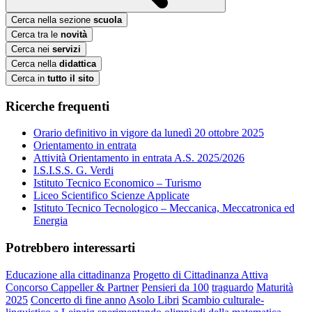
Cerca nella sezione
scuola
Cerca tra le
novità
Cerca nei
servizi
Cerca nella
didattica
Cerca in
tutto il sito
Ricerche frequenti
Orario definitivo in vigore da lunedì 20 ottobre 2025
Orientamento in entrata
Attività Orientamento in entrata A.S. 2025/2026
I.S.I.S.S. G. Verdi
Istituto Tecnico Economico – Turismo
Liceo Scientifico Scienze Applicate
Istituto Tecnico Tecnologico – Meccanica, Meccatronica ed
Energia
Potrebbero interessarti
Educazione alla cittadinanza
Progetto di Cittadinanza Attiva
Concorso Cappeller & Partner
Pensieri da 100
traguardo
Maturità
2025
Concerto di fine anno
Asolo Libri
Scambio culturale-