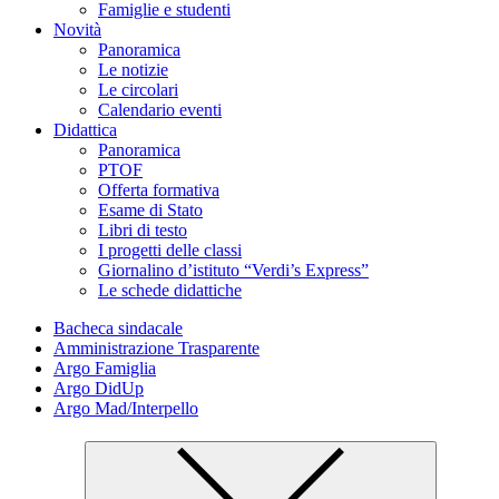
Famiglie e studenti
Novità
Panoramica
Le notizie
Le circolari
Calendario eventi
Didattica
Panoramica
PTOF
Offerta formativa
Esame di Stato
Libri di testo
I progetti delle classi
Giornalino d’istituto “Verdi’s Express”
Le schede didattiche
Bacheca sindacale
Amministrazione Trasparente
Argo Famiglia
Argo DidUp
Argo Mad/Interpello