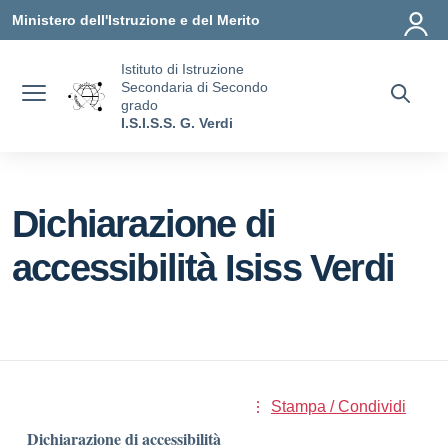
Vai ai contenuti
Vai al menu di navigazione
Vai al footer
Ministero dell'Istruzione e del Merito
Istituto di Istruzione
Secondaria di Secondo
grado
I.S.I.S.S. G. Verdi
Dichiarazione di
accessibilità Isiss Verdi
Stampa / Condividi
Dichiarazione di accessibilità