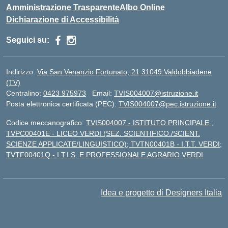
Amministrazione Trasparente
Albo Online
Dichiarazione di Accessibilità
Seguici su:
Indirizzo:
Via San Venanzio Fortunato, 21 31049 Valdobbiadene
(TV)
Centralino:
0423 975973
Email:
TVIS004007@istruzione.it
Posta elettronica certificata (PEC):
TVIS004007@pec.istruzione.it
Codice meccanografico:
TVIS004007 - ISTITUTO PRINCIPALE ;
TVPC00401E - LICEO VERDI (SEZ. SCIENTIFICO./SCIENT.
SCIENZE APPLICATE/LINGUISTICO); TVTN00401B - I.T.T. VERDI;
TVTF00401Q - I.T.I.S. E PROFESSIONALE AGRARIO VERDI
Idea e progetto di Designers Italia