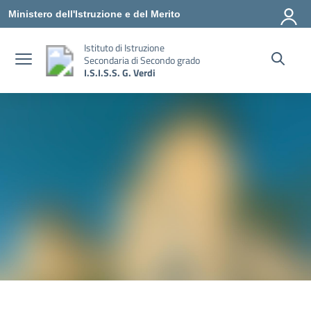
Vai ai contenuti
Vai al menu di navigazione
Vai al footer
Ministero dell'Istruzione e del Merito
Istituto di Istruzione
Secondaria di Secondo grado
I.S.I.S.S. G. Verdi