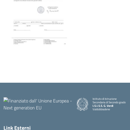
Istituto di Istruzione
Secondaria di Secondo grado
I.S.I.S.S. G. Verdi
Valdobbiadene
Link Esterni